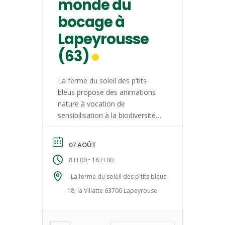
monde du
bocage à
Lapeyrousse
(63)
La ferme du soleil des p’tits
bleus propose des animations
nature à vocation de
sensibilisation à la biodiversité
du bocage et à la découverte
de tilleuls remarquables
07 AOÛT
pluriséculaires. Visites sur
-
8 H 00
18 H 00
rendez-vous par téléphone
(0681549088) ou mail :
La ferme du soleil des p'tits bleus
contact@lesoleildesptitsbleus.fr
18, la Villatte 63700 Lapeyrouse