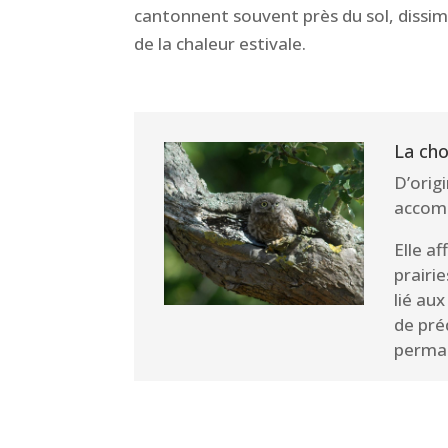
cantonnent souvent près du sol, dissimu
de la chaleur estivale.
La ch
D’orig
accomp
Elle af
prairie
lié aux
de préd
perma