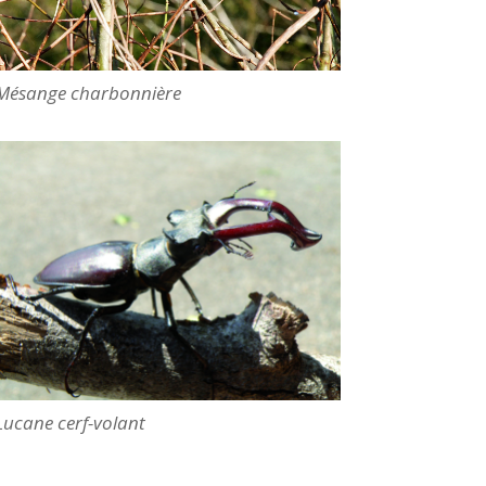
Mésange charbonnière
Lucane cerf-volant