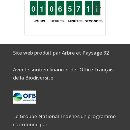
9
9
0
0
1
1
1
1
9
9
0
0
5
5
6
6
4
4
5
5
6
6
7
7
1
1
1
1
1
0
0
JOURS
HEURES
MINUTES
SECONDES
Site web produit par Arbre et Paysage 32
Avec le soutien financier de l’Office Français
de la Biodiversité
Le Groupe National Trognes un programme
coordonné par :