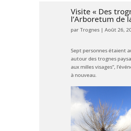
Visite « Des tro
l’Arboretum de la
par
Trognes
|
Août 26, 2
Sept personnes étaient au
autour des trognes paysan
aux milles visages”, l’é
à nouveau.