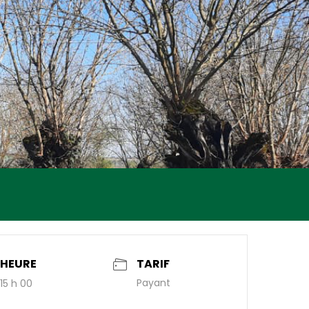
HEURE
TARIF
Payant
15 h 00