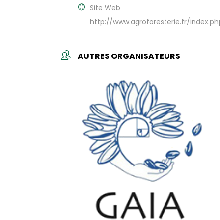
Site Web
http://www.agroforesterie.fr/index.ph
AUTRES ORGANISATEURS