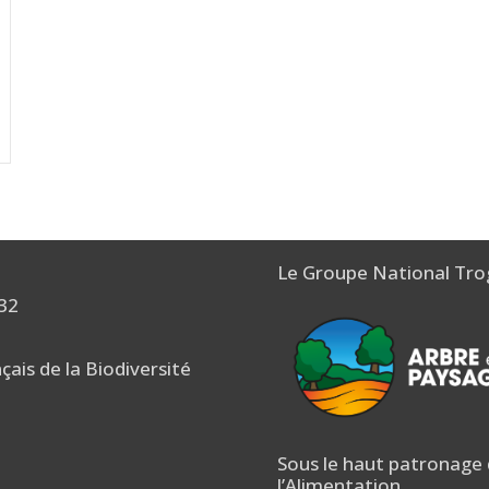
Le Groupe National Tro
 32
nçais de la Biodiversité
Sous le haut patronage d
l’Alimentation