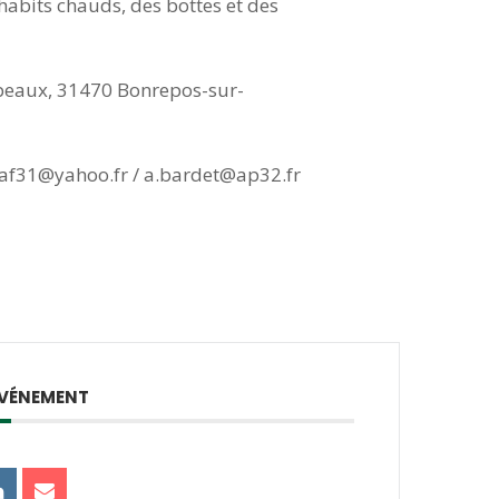
habits chauds, des bottes et des
peaux, 31470 Bonrepos-sur-
exlaf31@yahoo.fr / a.bardet@ap32.fr
ÉVÉNEMENT