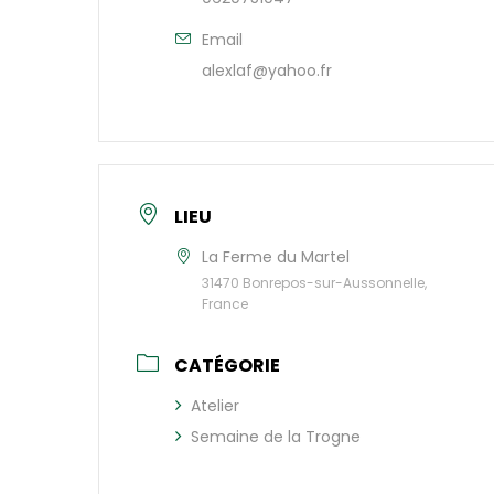
Email
alexlaf@yahoo.fr
LIEU
La Ferme du Martel
31470 Bonrepos-sur-Aussonnelle,
France
CATÉGORIE
Atelier
Semaine de la Trogne