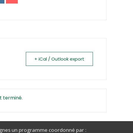
+ iCal / Outlook export
t terminé.
gnes un programme coordonné par :