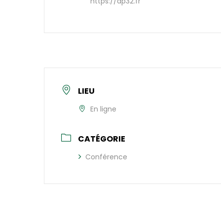
https://ap32.fr
LIEU
En ligne
CATÉGORIE
Conférence