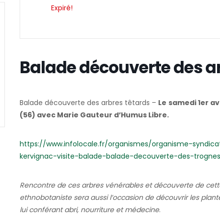
Expiré!
Balade découverte des ar
Balade découverte des arbres têtards –
Le
samedi 1er av
(56) avec Marie Gauteur d’Humus Libre.
https://www.infolocale.fr/organismes/organisme-syndi
kervignac-visite-balade-balade-decouverte-des-trogne
Rencontre de ces arbres vénérables et découverte de cette 
ethnobotaniste sera aussi l’occasion de découvrir les pl
lui conférant abri, nourriture et médecine
.