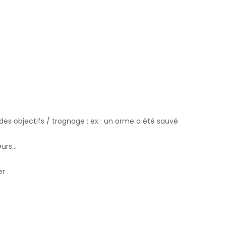
des objectifs / trognage ; ex : un orme a été sauvé
eurs…
er